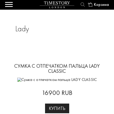
Корзина
0
Lady
CУМКА С ОТПЕЧАТКОМ ПАЛЬЦА LADY
CLASSIC
16900 RUB
КУПИТЬ