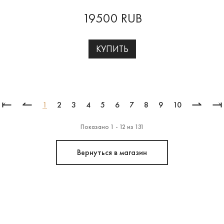
19500 RUB
КУПИТЬ
⥒
↼
⇀
⥓
1
2
3
4
5
6
7
8
9
10
Показано 1 - 12 из 131
Вернуться в магазин