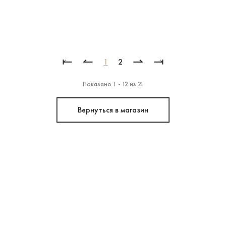
⥒
↼
⇀
⥓
1
2
Показано 1 - 12 из 21
Вернуться в магазин