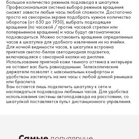
большое количество режимов подзавода в шкатулке.
Профессиональная система выбора режимов вращения
сможет завести любые часы любой сложности. Достаточно
просто на сенсорном экране подобрать нужное количество
оборотов (от 650 до 1950), выбрать подходящее
вращение (по часовой / против часовой стрелки или
попеременное вращение) и часы будут автоматически
подзаводиться. Можно остановить вращение определенных
часов в шкатулке для удобного извлечения их из ячейки.
Для ночной видимости часов, в шкатулке встроена
приятная светло-белая светодиодная подсветка,
включающаяся с сенсорной кнопки на дисплее
.
Использование приятной кожи темного оттенка в интерьере
не оставит вас быть равнодушными. Телескопические
держатели позволят с максимальным комфортом и
удобством застегнуть на них часы с любой длиной ремешка
или браслета.
Вам остается лишь подключить шкатулку к сети и
наслаждаться подзаводом любимых часов. Для удобства
использования системы автоподзавода на расстоянии, со
шкатулкой поставляется пульт дистанционного управления.
Самые
популярные