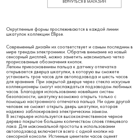
ВЕРНУТЬСЯ В МАГАЗИН
Округленные формы прослеживаются в каждой линии
шкатулок коллекции Ellipse.
Современный дизайн их соответствует и самым последним в
мире трендам электронники. Обратив внимание на новый
сенсорный дисплей, можно заметить максимально четко
прорисованные обозначения кнопок.
Легким прикосновением пальца к датчику отпечатка
открывается дверца шкатулки, в которую вы сможете
установить трое часов для автоподзавода и шесть часов
для хранения. При закрытой дверце через стекло искусные
коллекционеры смогут наслаждаться подзаводом любимых
часов. Благодаря использованию новейших систем
безопасности, шкатулку возможно открыть только с
помощью настроенного отпечатка пальца. Ни один другой
человек не сможет открыть дверь шкатулки, которая
надежно заблокирована электрическим замком.
В экстерьере используется высококачественное черное
дерево покрытое большим количеством слоев глянцевого
лака. Для максимальной простоты в использовании
автоподзавод включается всего с одной кнопки на
сенсорной консоли. Истинные ценители часов оценят